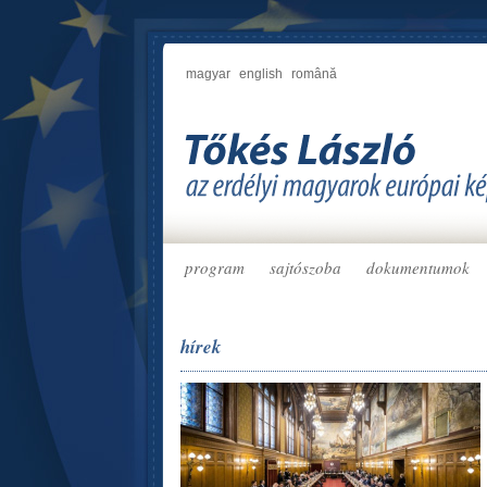
magyar
english
română
program
sajtószoba
dokumentumok
hírek