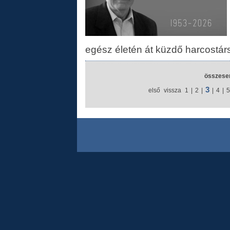
egész életén át küzdő harcostárs
összesen
3
első
vissza
1
|
2
|
|
4
|
5