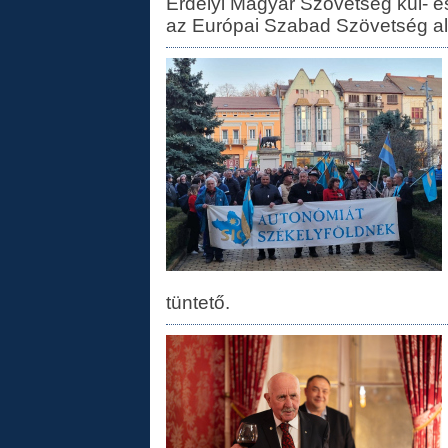
Erdélyi Magyar Szövetség kül- és
az Európai Szabad Szövetség al
tüntető.