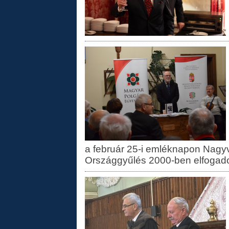
a február 25-i emléknapon Nagy
Országgyűlés 2000-ben elfogadot