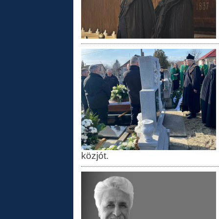
közjót.