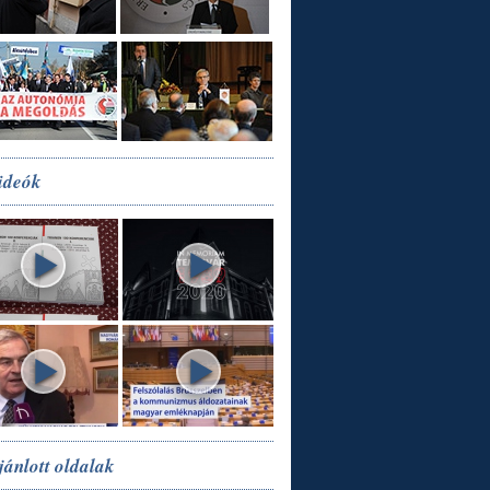
ideók
jánlott oldalak