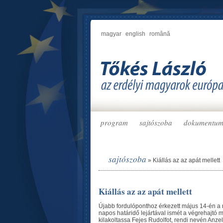
magyar
english
română
program
sajtószoba
dokumentu
sajtószoba
»
Kiállás az az apát mellett
Kiállás az az apát mellett
Újabb fordulóponthoz érkezett május 14-én a n
napos határidő lejártával ismét a végrehajtó
kilakoltassa Fejes Rudolfot, rendi nevén Anze