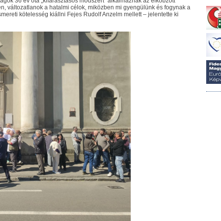
ságok 36 év óta „kifárasztásos módszert” alkalmaznak az elkobzott
, változatlanok a hatalmi célok, miközben mi gyengülünk és fogynak a
smereti kötelesség kiállni Fejes Rudolf Anzelm mellett – jelentette ki