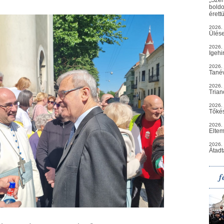
boldo
érett
2026. 
Ülés
2026. 
Igehi
2026. 
Tané
2026. 
Trian
2026. 
Tőkés
2026.
Eltem
2026.
Átadt
f