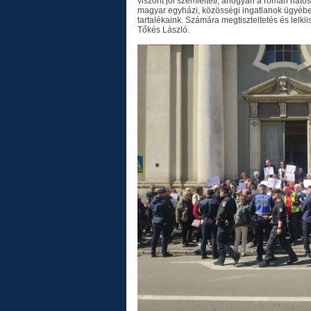
viszont jól szemlélteti, ahogyan a román ható
magyar egyházi, közösségi ingatlanok ügyében
tartalékaink. Számára megtiszteltetés és lelkii
Tőkés László.