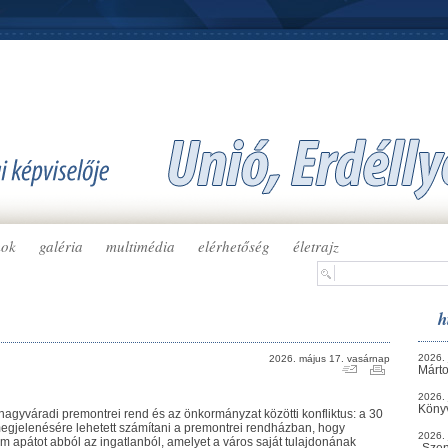
mok
galéria
multimédia
elérhetőség
életrajz
h
2026. 
2026. május 17. vasárnap
Márto
2026. 
Köny
agyváradi premontrei rend és az önkormányzat közötti konfliktus: a 30
 megjelenésére lehetett számítani a premontrei rendházban, hogy
2026. 
lm apátot abból az ingatlanból, amelyet a város saját tulajdonának
„Szen