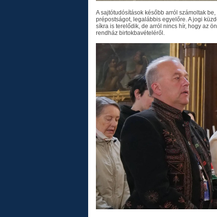
A sajtótudósítások később arról számoltak be, 
prépostságot, legalábbis egyelőre. A jogi küzd
síkra is terelődik, de arról nincs hír, hogy a
rendház birtokbavételéről.