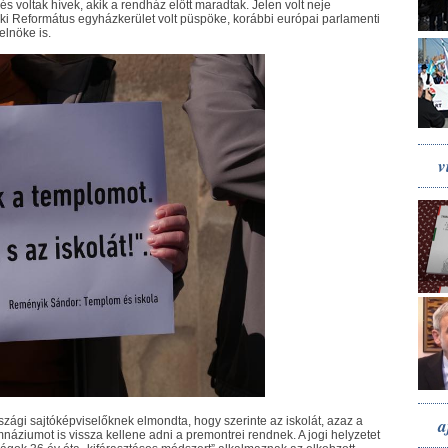
és voltak hívek, akik a rendház előtt maradtak. Jelen volt neje
ki Református egyházkerület volt püspöke, korábbi európai parlamenti
elnöke is.
v
a
zági sajtóképviselőknek elmondta, hogy szerinte az iskolát, azaz a
áziumot is vissza kellene adni a premontrei rendnek. A jogi helyzetet