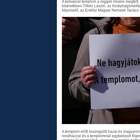
A belvárosi templom a reggeli misére megtelt, 
kíséretében Tőkés László, az Királyhágómellé
képviselő, az Erdélyi Magyar Nemzeti Tanács 
A templom előtt összegyűlt hazai és magyarors
rendházzal és a templommal egybeépült főgimn