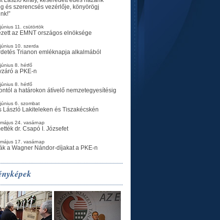
g és szerencsés vezérlője, könyörögj
ünk!”
június 11. csütörtök
ezett az EMNT országos elnöksége
június 10. szerda
rdetés Trianon emléknapja alkalmából
június 8. hétfő
vzáró a PKE-n
június 8. hétfő
ontól a határokon átívelő nemzetegyesítésig
június 6. szombat
 László Lakiteleken és Tiszakécskén
 május 24. vasárnap
ették dr. Csapó I. Józsefet
 május 17. vasárnap
ák a Wagner Nándor-díjakat a PKE-n
ényképek