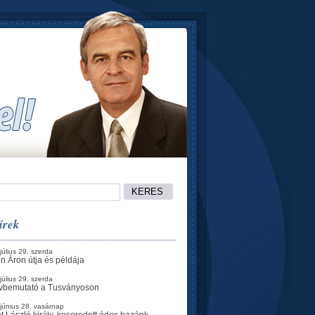
írek
július 29. szerda
n Áron útja és példája
július 29. szerda
vbemutató a Tusványoson
június 28. vasárnap
t László király, keseredett édes hazánk