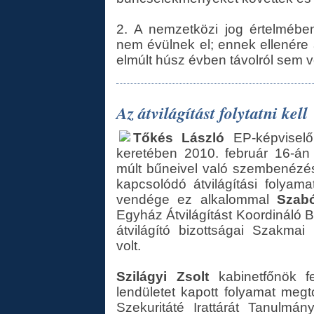
2. A nemzetközi jog értelmébe
nem évülnek el; ennek ellenér
elmúlt húsz évben távolról sem vo
Az átvilágítást folytatni kell
Tőkés László
EP-képviselő 
keretében 2010. február 16-án 
múlt bűneivel való szembenézé
kapcsolódó átvilágítási folyama
vendége ez alkalommal
Szab
Egyház Átvilágítást Koordináló B
átvilágító bizottságai Szakm
volt.
Szilágyi Zsolt
kabinetfőnök fe
lendületet kapott folyamat meg
Szekuritáté Irattárát Tanulm