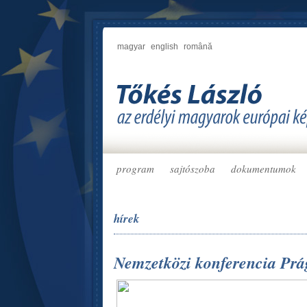
magyar
english
română
program
sajtószoba
dokumentumok
hírek
Nemzetközi konferencia Prá