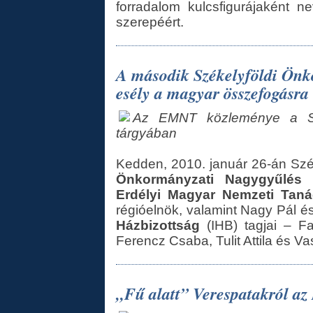
forradalom kulcsfigurájaként n
szerepéért.
A második Székelyföldi Önk
esély a magyar összefogásra
Az EMNT közleménye a Szé
tárgyában
Kedden, 2010. január 26-án Sz
Önkormányzati Nagygyűlés
(
Erdélyi Magyar Nemzeti Taná
régióelnök, valamint Nagy Pál é
Házbizottság
(IHB) tagjai – Fa
Ferencz Csaba, Tulit Attila és Va
„Fű alatt” Verespatakról az