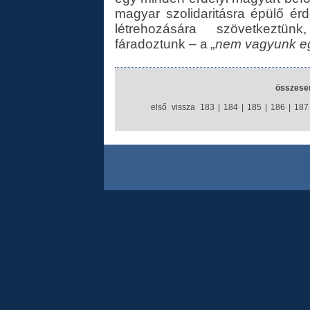
magyar szolidaritásra épülő ér
létrehozására szövetkeztün
fáradoztunk – a
„nem vagyunk eg
összesen
első
vissza
183
|
184
|
185
|
186
|
187