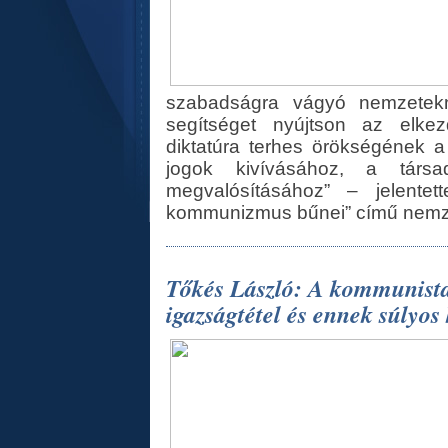
szabadságra vágyó nemzetekn
segítséget nyújtson az elkezd
diktatúra terhes örökségének 
jogok kivívásához, a társad
megvalósításához” – jelente
kommunizmus bűnei” című nemze
Tőkés László: A kommunista
igazságtétel és ennek súlyo