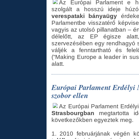
Az Európai Parlament e he
szolgált a hosszú ideje húzód
verespataki bányaügy
érdekel
Parlamentbe visszatérő képvise
vagyis az utolsó pillanatban – é
délelőtt, az EP égisze alat
szervezésében egy rendhagyó sz
váljék a fenntartható és fele
(“Making Europe a leader in sus
alatt.
Európai Parlament Erdélyi 
szobor ellen
Az Európai Parlament Erdély
Strasbourgban
megtartotta id
következőkben egyeztek meg.
1. 2010 februárjának végén 