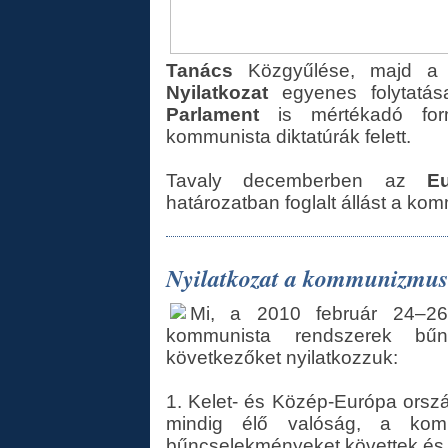
Tanács
Közgyűlése, majd a
Nyilatkozat
egyenes folytatá
Parlament
is mértékadó form
kommunista diktatúrák felett.
Tavaly decemberben az
E
határozatban foglalt állást a ko
Nyilatkozat a kommunizmus
Mi, a 2010 február 24–26
kommunista rendszerek bűn
következőket nyilatkozzuk:
1. Kelet- és Közép-Európa ors
mindig élő valóság, a komm
bűncselekményeket követtek és 