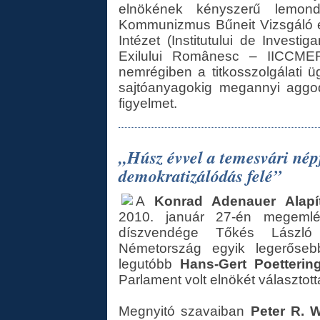
elnökének kényszerű lemo
Kommunizmus Bűneit Vizsgáló 
Intézet (Institutului de Invest
Exilului Românesc – IICCMER)
nemrégiben a titkosszolgálati ü
sajtóanyagokig megannyi aggod
figyelmet.
„Húsz évvel a temesvári nép
demokratizálódás felé”
A
Konrad Adenauer Alapí
2010. január 27-én megemlék
díszvendége Tőkés László 
Németország egyik legerősebb
legutóbb
Hans-Gert Poetterin
Parlament volt elnökét választott
Megnyitó szavaiban
Peter R. 