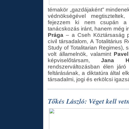
témakör „gazdájaként” mindene
védnökségével megtiszteltek
fejezzem ki nem csupán a f
tanácskozás iránt, hanem még in
Prága
– a Cseh Köztársaság p
civil társadalom, A Totalitárius 
Study of Totalitarian Regimes),
volt államelnök, valamint
Pave
képviselőtársam,
Jana 
rendszerváltozásban élen járó
feltárásának, a diktatúra által e
társadalmi, jogi és erkölcsi igaz
Tőkés László: Véget kell v