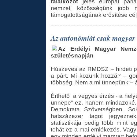
találkozót
jeles európai parlam
nemzeti közösségünk jobb m
támogatottságának erősítése cél
Az autonómiát csak magyar ö
Az Erdélyi Magyar Nemz
születésnapján
Húszéves az RMDSZ – hirdeti pl
a párt. Mi közünk hozzá? – go
többség. Nem a mi ünnepünk – ál
Érthető a vegyes érzés - a hel
ünnepe” ez, hanem mindazoké, 
Demokrata Szövetségben. Sok
hatszázezer tagot jegyezne
statisztikája pedig több mint 
tehát ez a mai emlékezés. Vagyi
egy minden erdélyi magyart befo