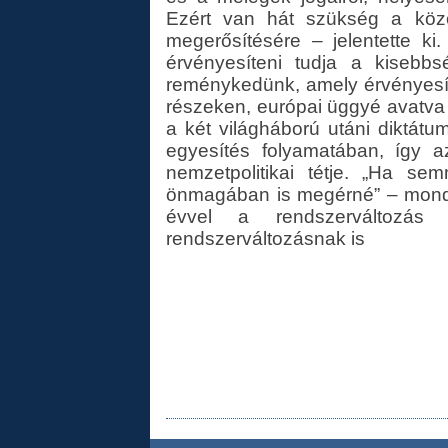
Ezért van hát szükség a közö
megerősítésére – jelentette k
érvényesíteni tudja a kisebb
reménykedünk, amely érvényesíten
részeken, európai üggyé avatva 
a két világháború utáni diktátu
egyesítés folyamatában, így 
nemzetpolitikai tétje. „Ha 
önmagában is megérné” – mondt
évvel a rendszerváltozás 
rendszerváltozásnak is