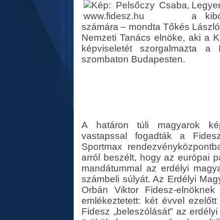
Legyen
a kib
számára – mondta Tőkés László 
Nemzeti Tanács elnöke, aki a 
képviseletét szorgalmazta a F
szombaton Budapesten.
A határon túli magyarok kép
vastapssal fogadták a Fidesz-
Sportmax rendezvényközpontba
arról beszélt, hogy az európai 
mandátummal az erdélyi magyar
számbeli súlyát. Az Erdélyi M
Orbán Viktor Fidesz-elnöknek
emlékeztetett: két évvel ezelőt
Fidesz „beleszólását” az erdé