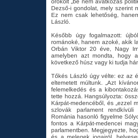
örökölt „be nem avatkozás politik
Dezső-i gondolat, mely szerint
Ez nem csak lehetőség, hanem 
László.
Később úgy fogalmazott: újbó
románoké, hanem azoké, akik lakj
Orbán Viktor 20 éve, Nagy Im
amelyben azt mondta, hogy a 
következő húsz vagy ki tudja hány
Tőkés László úgy vélte: ez az é
eltemetett múltunk. „Azt kívá
felemelkedés és a kibontakoz
tette hozzá. Hangsúlyozta: öss
Kárpát-medencéből, és „ezzel má
szlovák parlament rendkívüli 
Románia hasonló figyelme Sólyom
fontos a Kárpát-medencei magy
parlamentben. Megjegyezte, ho
és a melegek jogairól, helyes