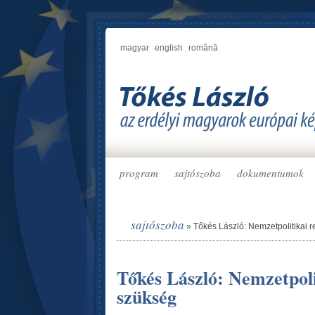
magyar
english
română
program
sajtószoba
dokumentumok
sajtószoba
»
Tőkés László: Nemzetpolitikai 
Tőkés László: Nemzetpoli
szükség