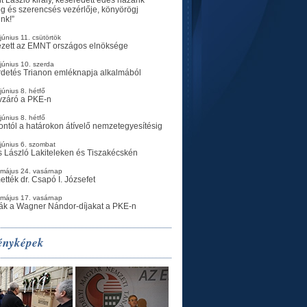
g és szerencsés vezérlője, könyörögj
ünk!”
június 11. csütörtök
ezett az EMNT országos elnöksége
június 10. szerda
rdetés Trianon emléknapja alkalmából
június 8. hétfő
vzáró a PKE-n
június 8. hétfő
ontól a határokon átívelő nemzetegyesítésig
június 6. szombat
 László Lakiteleken és Tiszakécskén
 május 24. vasárnap
ették dr. Csapó I. Józsefet
 május 17. vasárnap
ák a Wagner Nándor-díjakat a PKE-n
ényképek