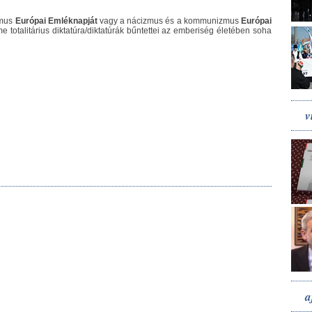
zmus
Európai Emléknapját
vagy a nácizmus és a kommunizmus
Európai
 totalitárius diktatúra/diktatúrák bűntettei az emberiség életében soha
v
a