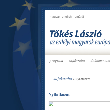
magyar
english
română
program
sajtószoba
dokumentu
sajtószoba
»
Nyilatkozat
Nyilatkozat