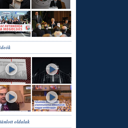
ideók
jánlott oldalak