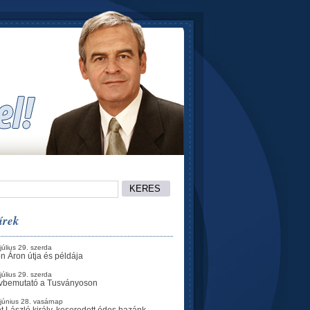
írek
július 29. szerda
n Áron útja és példája
július 29. szerda
vbemutató a Tusványoson
június 28. vasárnap
t László király, keseredett édes hazánk