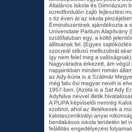
Általános Iskola és Gimnázium b
ezredfordulón zajló fejlesztési mu
s tíz éven át az iskola pincéjébe
Érmindszentnek ajándékozta a szo
Universitate Partium Alapítvány 
szülőfaluban egy, a költő jelent
állítsanak fel. (Egyes sajtóközlése
szocreál stílusú mellszobrát aka
így nem felel meg a valóságnak)
Nagyváradra érkezett, ám végül 
napjainkban minden román állami
az Ady-kúria is a Szatmár Megye
még falu ősi magyar nevét is e
1957-ben. (Azóta is a Sat Ady End
Adyfalva névvel illetik hivatalosa
A PUPA képviselői nemrég Kalot
szobrot, ahol az illetékesek a mú
kalotaszentkirályi anyai rokonság
bentlakásos iskola területén lel 
felállítás engedélyezési folyamat