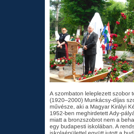
A szombaton leleplezett szobor
(1920–2000) Munkácsy-díjas s
művésze, aki a Magyar Királyi K
1952-ben meghirdetett Ady-pályáz
miatt a bronzszobrot nem a beha
egy budapesti iskolában. A rends
iskolaépülettel együtt jutott a b