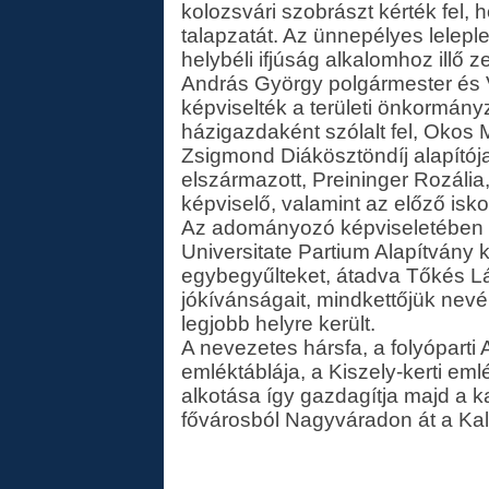
kolozsvári szobrászt kérték fel, 
talapzatát. Az ünnepélyes lelepl
helybéli ifjúság alkalomhoz ill
András György polgármester és 
képviselték a területi önkormán
házigazdaként szólalt fel, Okos 
Zsigmond Diákösztöndíj alapítója
elszármazott, Preininger Rozália
képviselő, valamint az előző isk
Az adományozó képviseletében T
Universitate Partium Alapítvány 
egybegyűlteket, átadva Tőkés Lá
jókívánságait, mindkettőjük nevé
legjobb helyre került.
A nevezetes hársfa, a folyóparti 
emléktáblája, a Kiszely-kerti em
alkotása így gazdagítja majd a k
fővárosból Nagyváradon át a Kalo