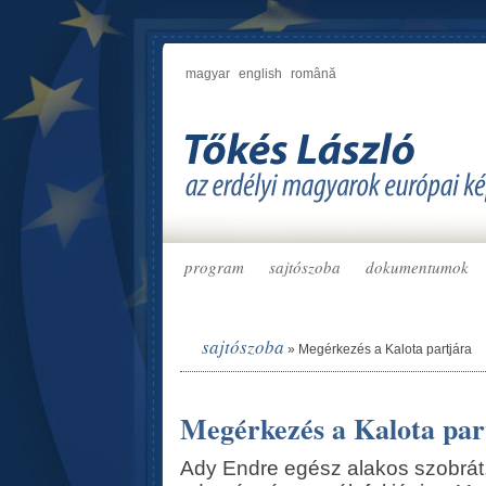
magyar
english
română
program
sajtószoba
dokumentumok
sajtószoba
»
Megérkezés a Kalota partjára
Megérkezés a Kalota par
Ady Endre egész alakos szobrát,