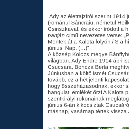
Ady az életrajzírói szerint 1914 j
(románul Sâncraiu, németül Heilk
Csinszkával, és ekkor íródott a h
partján
című nevezetes verse: „
Mentek át a Kalota folyón / S a 
júniusi Nap. (…)”
A község Kolozs megye Bánffyhu
világban. Ady Endre 1914 április
Csucsára, Boncza Berta meghívás
Júniusban a költő ismét Csucsára
tovább, ez a hét jelenti kapcsola
hogy összeházasodnak, ekkor sz
hangulati emlékét őrzi A Kalota 
szentkirályi rokonainak meglátoga
június 6-án kikocsiztak Csucsáról
másnap, vasárnap tértek vissza