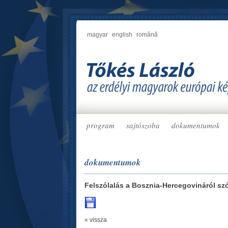
magyar
english
română
program
sajtószoba
dokumentumok
dokumentumok
Felszólalás a Bosznia-Hercegovináról szó
« vissza