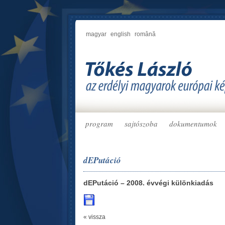
magyar
english
română
program
sajtószoba
dokumentumok
dEPutáció
dEPutáció – 2008. évvégi különkiadás
« vissza