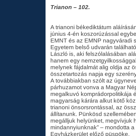
Trianon – 102.
A trianoni békediktátum aláírásá
június 4-én koszorúzással egyb
EMNT és az EMNP nagyváradi sz
Egyetem belső udvarán található
László is, aki felszólalásában a
hanem egy nemzetgyilkossággal 
melynek fájdalmát alig oldja az 
összetartozás napja egy szerény 
A továbbiakban szólt az úgynevez
párhuzamot vonva a Magyar Népi
megalkuvó komprádorpolitikája 
magyarság kárára alkut kötő köz
trianoni önsorsrontással, az össz
állítanunk. Pünkösd szellemében
megálljuk helyünket, megvívjuk h
mindannyiunknak” – mondotta a 
Egyházkerület előző püspöke.