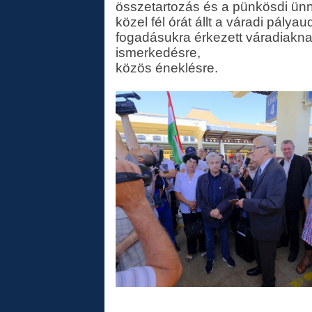
összetartozás és a pünkösdi ünn
közel fél órát állt a váradi pálya
fogadásukra érkezett váradiakna
ismerkedésre,
közös éneklésre.