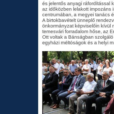
és jelentős anyagi ráfordítással
az időközben lelakott impozáns i
centrumában, a megyei tanács és
A birtokbavételt ünneplő rende
önkormányzat képviselőin kívül r
temesvári forradalom hőse, az E
Ott voltak a Bánságban szolgál
egyházi méltóságok és a helyi 