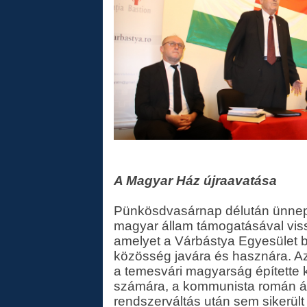
A Magyar Ház újraavatása
Pünkösdvasárnap délután ünnepél
magyar állam támogatásával vis
amelyet a Várbástya Egyesület bi
közösség javára és hasznára. Az 
a temesvári magyarság építette ku
számára, a kommunista román ál
rendszerváltás után sem sikerül