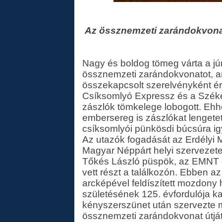
Az össznemzeti zarándokvona
Nagy és boldog tömeg várta a jú
össznemzeti zarándokvonatot, a
összekapcsolt szerelvényként é
Csíksomlyó Expressz és a Széke
zászlók tömkelege lobogott. Eh
embersereg is zászlókat lengetet
csíksomlyói pünkösdi búcsúra i
Az utazók fogadását az Erdélyi 
Magyar Néppárt helyi szervezete
Tőkés László püspök, az EMNT el
vett részt a találkozón. Ebben 
arcképével feldíszített mozdony
születésének 125. évfordulója k
kényszerszünet után szervezte 
össznemzeti zarándokvonat útját