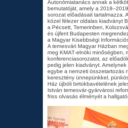
Autonómiatanács annak a kétkö
bemutatóját, amely a 2018–2019-
sorozat előadásait tartalmazza. A
közel félezer oldalas kiadványt 
a Pécsett, Temerinben, Kolozsv
és újfent Budapesten megrendeze
a Magyar Kisebbségi Információs
A temesvári Magyar Házban megta
meg KMAT-elnöki minőségben, mé
konferenciasorozatot, az előadó
pedig jelen kiadványt. Amelynek
egybe a nemzeti összetartozás n
keresztény ünnepünkkel, pünkö
Ház újbóli birtokbavételének jel
István temesvár-gyárvárosi refo
friss olvasás élményét a hallgat