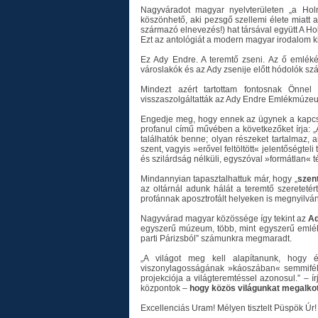
Nagyváradot magyar nyelvterületen „a Hol
köszönhető, aki pezsgő szellemi élete miatt 
származó elnevezés!) hat társával együtt A Hol
Ezt az antológiát a modern magyar irodalom k
Ez Ady Endre. A teremtő zseni. Az ő emlék
városlakók és az Ady zsenije előtt hódolók sz
Mindezt azért tartottam fontosnak Önnel
visszaszolgáltatták az Ady Endre Emlékmúzeu
Engedje meg, hogy ennek az ügynek a kapcsán 
profanul című művében a következőket írja:
találhatók benne; olyan részeket tartalmaz, 
szent, vagyis »erővel feltöltött« jelentőségte
és szilárdság nélküli, egyszóval »formátlan« t
Mindannyian tapasztalhattuk már, hogy „
szent
az oltárnál adunk hálát a teremtő szereteté
profánnak aposztrofált helyeken is megnyilván
Nagyvárad magyar közössége így tekint az
Ad
egyszerű múzeum, több, mint egyszerű emlékh
parti Párizsból” számunkra megmaradt.
„A világot meg kell alapítanunk, hogy
viszonylagosságának »káoszában« semmiféle 
projekciója a világteremtéssel azonosul.” – í
központok –
hogy közös világunkat megalko
Excellenciás Uram! Mélyen tisztelt Püspök Úr!