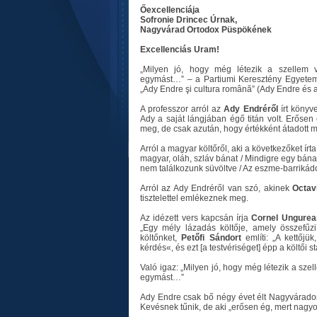
Őexcellenciája
Sofronie Drincec Úrnak,
Nagyvárad Ortodox Püspökének
Excellenciás Uram!
„Milyen jó, hogy még létezik a szellem 
egymást…” – a Partiumi Keresztény Egyetem 
„Ady Endre şi cultura română” (Ady Endre és a
A professzor arról az
Ady Endréről
írt könyve
Ady a saját lángjában égő titán volt. Erősen
meg, de csak azután, hogy értékként átadott mi
Arról a magyar költőről, aki a következőket ír
magyar, oláh, szláv bánat / Mindigre egy bánat
nem találkozunk süvöltve / Az eszme-barrikád
Arról az Ady Endréről van szó, akinek
Octav
tisztelettel emlékeznek meg.
Az idézett vers kapcsán írja
Cornel Ungurea
„Egy mély lázadás költője, amely összef
költőnket,
Petőfi Sándort
említi: „A kettőjü
kérdés«, és ezt [a testvériséget] épp a költői 
Való igaz: „Milyen jó, hogy még létezik a s
egymást…”
Ady Endre csak bő négy évet élt Nagyváradon (
Kevésnek tűnik, de aki „erősen ég, mert nagyo