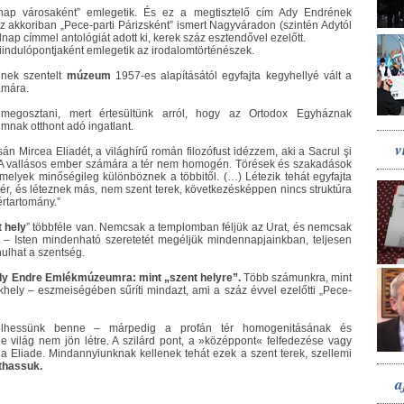
nap városaként” emlegetik. És ez a megtisztelő cím Ady Endrének
az akkoriban „Pece-parti Párizsként” ismert Nagyváradon (szintén Adytól
nap címmel antológiát adott ki, kerek száz esztendővel ezelőtt.
iindulópontjaként emlegetik az irodalomtörténészek.
ének szentelt
múzeum
1957-es alapításától egyfajta kegyhellyé vált a
ámára.
 megosztani, mert értesültünk arról, hogy az Ortodox Egyháznak
mnak otthont adó ingatlant.
v
Mircea Eliadét, a világhírű román filozófust idézzem, aki a Sacrul şi
 „A vallásos ember számára a tér nem homogén. Törések és szakadások
amelyek minőségileg különböznek a többitől. (…) Létezik tehát egyfajta
li tér, és léteznek más, nem szent terek, következésképpen nincs struktúra
értartomány.”
 hely
” többféle van. Nemcsak a templomban féljük az Urat, és nemcsak
rt – Isten mindenható szeretetét megéljük mindennapjainkban, teljesen
ulhat a szentség.
y Endre Emlékmúzeumra: mint „szent helyre”.
Több számunkra, mint
ely – eszmeiségében sűríti mindazt, ami a száz évvel ezelőtti „Pece-
 élhessünk benne – márpedig a profán tér homogenitásának és
világ nem jön létre. A szilárd pont, a »középpont« felfedezése vagy
rja Eliade. Mindannyiunknak kellenek tehát ezek a szent terek, szellemi
thassuk.
a