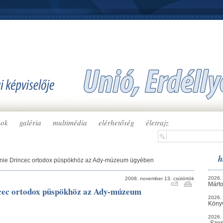
mok
galéria
multimédia
elérhetőség
életrajz
h
ronie Drincec ortodox püspökhöz az Ady-múzeum ügyében
2026. 
2008. november 13. csütörtök
Márto
incec ortodox püspökhöz az Ady-múzeum
2026. 
Köny
2026. 
„Szen