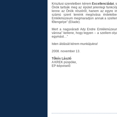
Krisztusi szeretetben kérem
Excellenciádat
, 
Önök tartsák meg az épület jelenlegi funkc
lenne az Önök részéről, hanem az egyre in
számú szent tereink megóvása érdekébe
Emlékmúzeum megmaradjon annak a szellemi 
főtengelye” (Eliade).
Mert a nagyváradi Ady Endre Emlékmúzeum 
városa” kellene, hogy legyen – a szellem o
egymást…”
Isten áldását kérem munkájukra!
2008. november 13.
Tőkés László
A KREK püspöke,
EP-képviselő