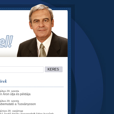
írek
július 29. szerda
n Áron útja és példája
július 29. szerda
vbemutató a Tusványoson
június 28. vasárnap
t László király, keseredett édes hazánk