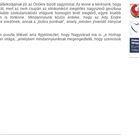
sáfárkodjanak jól az Önökre bízott vagyonnal. Az lenne a kérésünk, hogy
ióját, mert az nem csupán az etnikumközi megértés nagyszerű gesztusa
kább szekularizálódó világunk homogén terét megtörő, egyre kisebb
n is történne. Mindannyiunk közös érdeke, hogy az Ady Endre
eredőnek, annak a „biztos pontnak”, amely „minden jövendő irányzat
puszta létével arra figyelmeztet, hogy Nagyvárad ma is „a Holnap
lyan világa, „amelyben mindannyiunknak megengedtetik, hogy szeressük