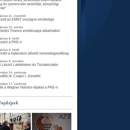
g és szerencsés vezérlője, könyörögj
ünk!”
június 11. csütörtök
ezett az EMNT országos elnöksége
június 10. szerda
rdetés Trianon emléknapja alkalmából
június 8. hétfő
vzáró a PKE-n
június 8. hétfő
ontól a határokon átívelő nemzetegyesítésig
június 6. szombat
 László Lakiteleken és Tiszakécskén
 május 24. vasárnap
ették dr. Csapó I. Józsefet
 május 17. vasárnap
ák a Wagner Nándor-díjakat a PKE-n
ényképek