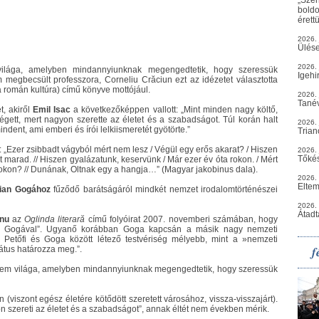
boldo
érett
2026. 
Ülés
2026. 
világa, amelyben mindannyiunknak megengedtetik, hogy szeressük
Igehi
megbecsült professzora, Corneliu Crăciun ezt az idézetet választotta
 román kultúra) című könyve mottójául.
2026. 
Tané
t, akiről
Emil Isac
a következőképpen vallott: „Mint minden nagy költő,
 égett, mert nagyon szerette az életet és a szabadságot. Túl korán halt
2026. 
ndent, ami emberi és írói lelkiismeretét gyötörte.”
Trian
ta: „Ezer zsibbadt vágyból mért nem lesz / Végül egy erős akarat? / Hiszen
2026. 
Tőkés
 marad. // Hiszen gyalázatunk, keservünk / Már ezer év óta rokon. / Mért
okon? // Dunának, Oltnak egy a hangja…” (Magyar jakobinus dala).
2026.
Eltem
ian Gogához
fűződő barátságáról mindkét nemzet irodalomtörténészei
2026.
Átadt
nu
az
Oglinda literară
című folyóirat 2007. novemberi számában, hogy
űzi Gogával”. Ugyanő korábban Goga kapcsán a másik nagy nemzeti
k, Petőfi és Goga között létező testvériség mélyebb, mint a »nemzeti
f
státus határozza meg.”.
zellem világa, amelyben mindannyiunknak megengedtetik, hogy szeressük
viszont egész életére kötődött szeretett városához, vissza-visszajárt).
n szereti az életet és a szabadságot”, annak éltét nem években mérik.