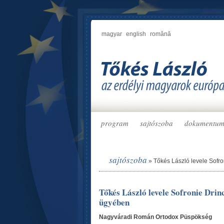
magyar
english
română
program
sajtószoba
dokumentu
sajtószoba
»
Tőkés László levele Sof
Tőkés László levele Sofronie Dr
ügyében
Nagyváradi Román Ortodox Püspökség