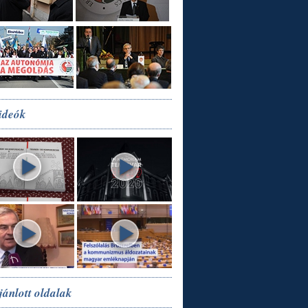
ideók
jánlott oldalak