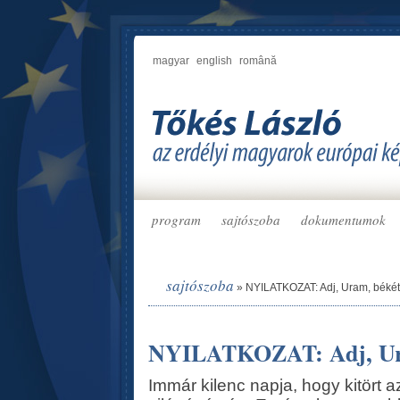
magyar
english
română
program
sajtószoba
dokumentumok
sajtószoba
»
NYILATKOZAT: Adj, Uram, béké
NYILATKOZAT: Adj, Ura
Immár kilenc napja, hogy kitört 