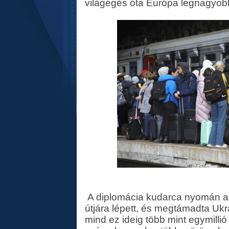
világégés óta Európa legnagyobb
A diplomácia kudarca nyomán az
útjára lépett, és megtámadta Ukr
mind ez ideig több mint egymillió