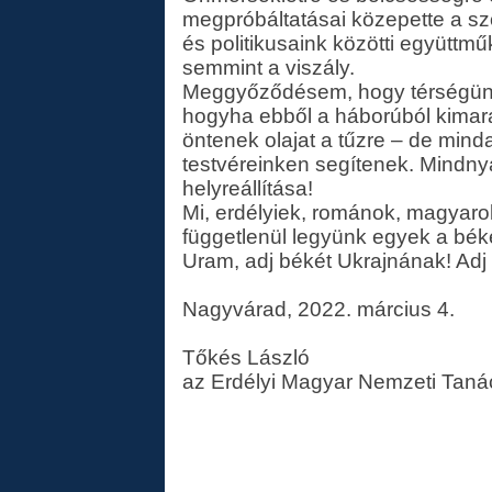
megpróbáltatásai közepette a sz
és politikusaink közötti együttm
semmint a viszály.
Meggyőződésem, hogy térségünk 
hogyha ebből a háborúból kimar
öntenek olajat a tűzre – de min
testvéreinken segítenek. Mindny
helyreállítása!
Mi, erdélyiek, románok, magyarok
függetlenül legyünk egyek a bék
Uram, adj békét Ukrajnának! Adj
Nagyvárad, 2022. március 4.
Tőkés László
az Erdélyi Magyar Nemzeti Taná