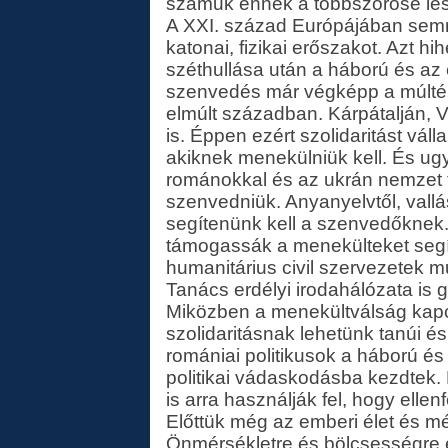
számuk ennek a többszöröse les
A XXI. század Európájában semmi
katonai, fizikai erőszakot. Azt h
széthullása után a háború és az
szenvedés már végképp a múlté.
elmúlt században. Kárpátalján, V
is. Éppen ezért szolidaritást vál
akiknek menekülniük kell. És ugy
románokkal és az ukrán nemzet ta
szenvedniük. Anyanyelvtől, vallá
segítenünk kell a szenvedőknek.
támogassák a menekülteket segí
humanitárius civil szervezetek 
Tanács erdélyi irodahálózata is 
Miközben a menekültválság kap
szolidaritásnak lehetünk tanúi é
romániai politikusok a háború és
politikai vádaskodásba kezdtek.
is arra használják fel, hogy ellen
Előttük még az emberi élet és m
Önmérsékletre és bölcsességre é