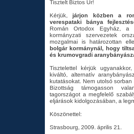
Tisztelt Biztos Úr!
Kérjük,
járjon közben a ro
verespataki bánya fejleszté
Román Ortodox Egyház, a t
kormányzati szervezetek ors
mozgalmai is határozottan e
bolgár kormánynál,
hogy tilt
és krumovgradi aranybányásza
Tisztelettel kérjük ugyanakko
kiváltó, alternatív aranybányás
kutatásokat. Nem utolsó sorban 
Bizottság támogasson valam
tagországot a megfelelő szabál
eljárások kidolgozásában, a le
Köszönettel:
Strasbourg, 2009. április 21.