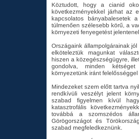
Köztudott, hogy a cianid okoz
következményekkel járhat az 
kapcsolatos bányabalesetek a
túlmenően szélesebb körű, a vadv
környezeti fenyegetést jelentene
Országaink állampolgárainak jól 
elköteleztük magunkat válasz
hiszen a közegészségügyre, ill
gondolva, minden kétséget
környezetünk iránt felelősséggel é
Mindezeket szem előtt tartva nyi
rendkívüli veszélyt jelent kör
szabad figyelmen kívül hag
katasztrofális következmények
továbbá a szomszédos állam
Görögországot és Törökorszá
szabad megfeledkeznünk.