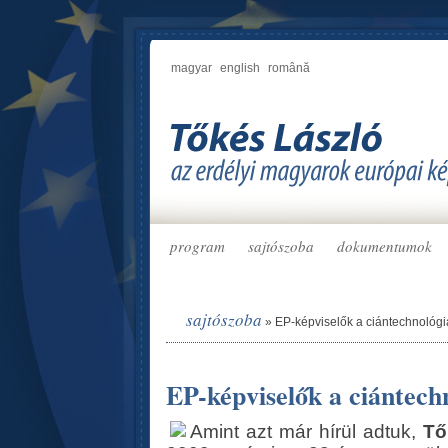
magyar
english
română
program
sajtószoba
dokumentumok
sajtószoba
»
EP-képviselők a ciántechnológia
EP-képviselők a ciántechn
Amint azt már hírül adtuk,
Tő