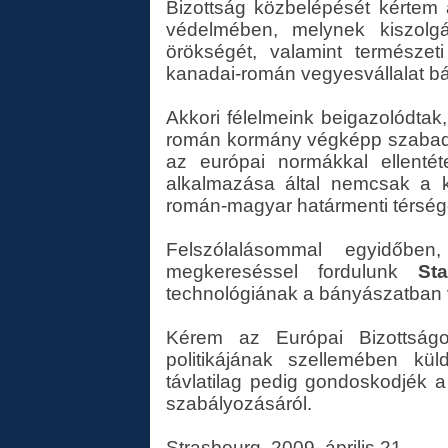
Bizottság közbelépését kértem
védelmében, melynek kiszolgál
örökségét, valamint természet
kanadai-román vegyesvállalat bá
Akkori félelmeink beigazolódtak,
román kormány végképp szabad 
az európai normákkal ellentét
alkalmazása által nemcsak a 
román-magyar határmenti térséget
Felszólalásommal egyidőben
megkereséssel fordulunk
St
technológiának a bányászatban va
Kérem az Európai Bizottságo
politikájának szellemében kül
távlatilag pedig gondoskodjék a
szabályozásáról.
Strasbourg, 2009. április 21.