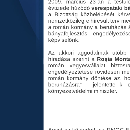
2009. március 23-án a testüle
évtizede húzódó
verespataki 
a Bizottság közbelépését kérve
nemzetközileg elhíresült terv m
a román kormány a beruházás átm
bányafejlesztés engedélyezé
képviselőnk.
Az akkori aggodalmak utóbb b
híradása szerint a
Roşia Mont
román vegyesvállalat biztos
engedélyeztetése rövidesen me
román kormány döntése az, ho
beruházásra” – jelentette ki
környezetvédelmi miniszter.
Amint az köztudott, az RMGC E