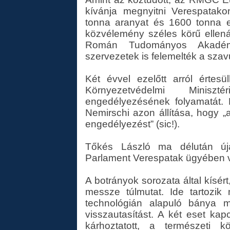
kívánja megnyitni Verespatako
tonna aranyat és 1600 tonna e
közvélemény széles körű ellená
Román Tudományos Akadémia
szervezetek is felemelték a szav
Két évvel ezelőtt arról értes
Környezetvédelmi Minisz
engedélyezésének folyamatát. 
Nemirschi azon állítása, hogy „
engedélyezést” (sic!).
Tőkés László ma délután úja
Parlament Verespatak ügyében v
A botrányok sorozata által kísé
messze túlmutat. Ide tartozi
technológián alapuló bánya me
visszautasítást. A két eset kap
kárhoztatott, a természeti k