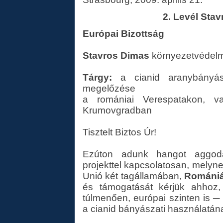
2. Levél Sta
Európai Bizottság
Stavros Dimas
környezetvédelm
Tárgy:
a cianid aranybányás
megelőzése
a romániai Verespatakon, v
Krumovgradban
Tisztelt Biztos Úr!
Ezúton adunk hangot aggoda
projekttel kapcsolatosan, melyn
Unió két tagállamában,
Románi
és támogatását kérjük ahhoz
túlmenően, európai szinten is ─
a cianid bányászati használatána