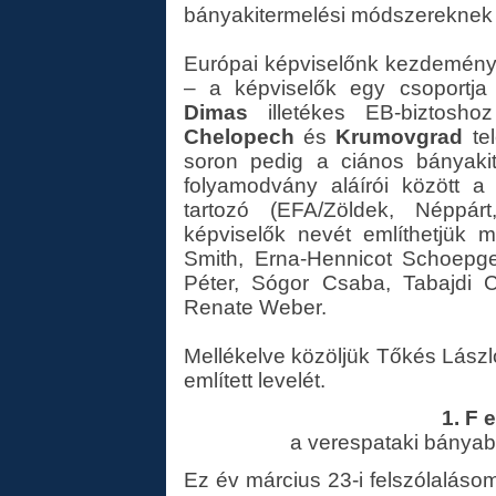
bányakitermelési módszereknek a
Európai képviselőnk kezdemény
– a képviselők egy csoportja 
Dimas
illetékes EB-biztosho
Chelopech
és
Krumovgrad
te
soron pedig a ciános bányakit
folyamodvány aláírói között a
tartozó (EFA/Zöldek, Néppárt,
képviselők nevét említhetjük m
Smith, Erna-Hennicot Schoepge
Péter, Sógor Csaba, Tabajdi 
Renate Weber.
Mellékelve közöljük Tőkés László
említett levelét.
1. F e
a verespataki bánya
Ez év március 23-i felszólalás