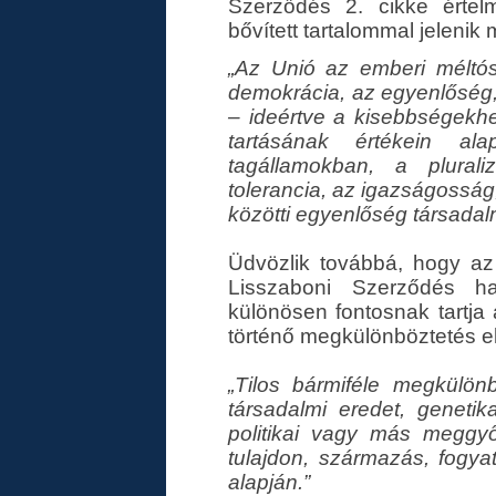
Szerződés 2. cikke érte
bővített tartalommal jelenik
„Az Unió az emberi méltós
demokrácia, az egyenlőség, 
– ideértve a kisebbségekhez
tartásának értékein a
tagállamokban, a plural
tolerancia, az igazságosság, 
közötti egyenlőség társada
Üdvözlik továbbá, hogy az
Lisszaboni Szerződés ha
különösen fontosnak tartja
történő megkülönböztetés el
„Tilos bármiféle megkülönb
társadalmi eredet, genetika
politikai vagy más meggyő
tulajdon, származás, fogya
alapján.”