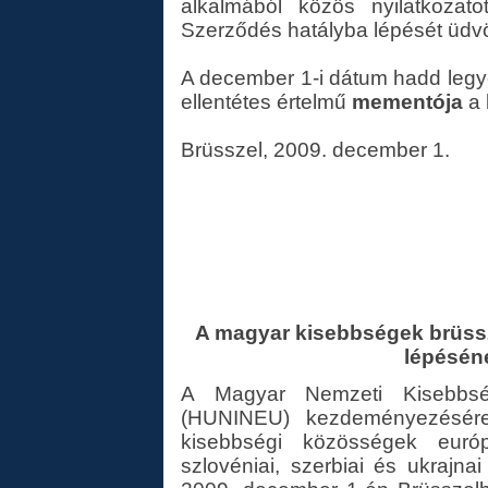
alkalmából közös nyilatkozat
Szerződés hatályba lépését üdvöz
A december 1-i dátum hadd legy
ellentétes értelmű
mementója
a 
Brüsszel, 2009. december 1.
A magyar kisebbségek brüssze
lépésén
A Magyar Nemzeti Kisebbség
(HUNINEU) kezdeményezésére
kisebbségi közösségek európ
szlovéniai, szerbiai és ukrajna