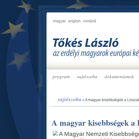
magyar
english
română
program
sajtószoba
dokumentumok
sajtószoba
»
A magyar kisebbségek a Lissza
A magyar kisebbségek a 
A Magyar Nemzeti Kisebbsége