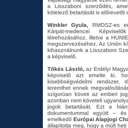
a Lisszaboni szerződés, ame
kötelező betartását is előrevetít
Winkler Gyula,
RMDSZ-es eur
Kárpát-medencei Képvise
létrehozásához, illetve a HUNI
megszervezéséhez. Az Unión kív
kihasználnunk a Lisszaboni Sze
a képviselő.
Tőkés László,
az Erdélyi Magya
képviselő azt emelte ki, 
kisebbségvédelmi rendszer, 
teremthet ennek megvalósításá
szigorúan követi az emberi jo
azonban nem követeli ugyanolya
jogok betartását. Ezt a hiány
dokumentummal együtt – és 
emelkedő
Európai Alapjogi Cha
állapította meg, hogy a múlt h