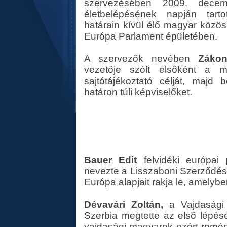
szervezésében 2009. decem
életbelépésének napján tarto
határain kívül élő magyar közö
Európa Parlament épületében.
A szervezők nevében
Zákon
vezetője szólt elsőként a me
sajtótájékoztató célját, majd 
határon túli képviselőket.
Bauer Edit
felvidéki európai
nevezte a Lisszaboni Szerződés
Európa alapjait rakja le, amelyb
Dévavári Zoltán,
a Vajdasági 
Szerbia megtette az első lépés
vajdasági magyarok ezért reménny