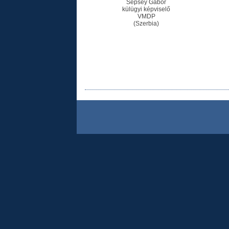
Sepsey Gábor
külügyi képviselő
VMDP
(Szerbia)