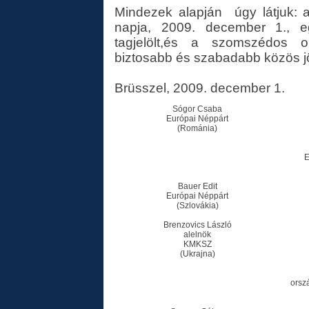
Mindezek alapján úgy látjuk: 
napja, 2009. december 1., 
tagjelölt,és a szomszédos o
biztosabb és szabadabb közös jöv
Brüsszel, 2009. december 1.
Sógor Csaba
Európai Néppárt
(Románia)
E
Bauer Edit
Európai Néppárt
(Szlovákia)
Brenzovics László
alelnök
KMKSZ
(Ukrajna)
orsz