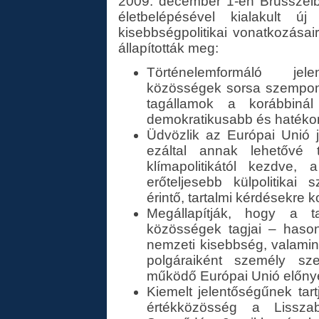
2009. december 1-én Brüsszelb
életbelépésével kialakult új
kisebbségpolitikai vonatkozása
állapították meg:
Történelemformáló jele
közösségek sorsa szempont
tagállamok a korábbiná
demokratikusabb és hatékon
Üdvözlik az Európai Unió j
ezáltal annak lehetővé
klímapolitikától kezdve
erőteljesebb külpolitikai 
érintő, tartalmi kérdésekre k
Megállapítják, hogy a 
közösségek tagjai – hason
nemzeti kisebbség, valamin
polgáraiként személy sz
működő Európai Unió előnye
Kiemelt jelentőségűnek tar
értékközösség a Lissza