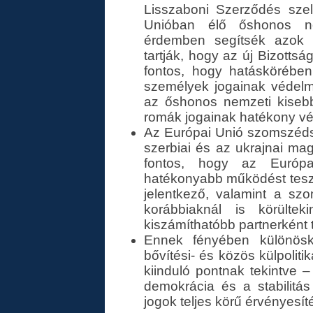
Lisszaboni Szerződés sz
Unióban élő őshonos ne
érdemben segítsék azok m
tartják, hogy az új Bizottság
fontos, hogy hatáskörében
személyek jogainak védelme
az őshonos nemzeti kiseb
romák jogainak hatékony vé
Az Európai Unió szomszéds
szerbiai és az ukrajnai m
fontos, hogy az Európai
hatékonyabb működést tesz 
jelentkező, valamint a szom
korábbiaknál is körültek
kiszámíthatóbb partnerként 
Ennek fényében különös
bővítési- és közös külpolit
kiinduló pontnak tekintve –
demokrácia és a stabilitá
jogok teljes körű érvényesíté