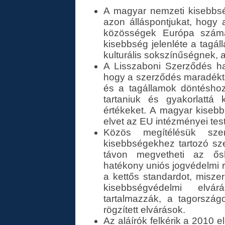
A magyar nemzeti kisebbség
azon álláspontjukat, hogy 
közösségek Európa számár
kisebbség jelenléte a tagá
kulturális sokszínűségnek, 
A Lisszaboni Szerződés ha
hogy a szerződés maradékt
és a tagállamok döntéshoz
tartaniuk és gyakorlattá 
értékeket. A magyar kisebb
elvet az EU intézményei test
Közös megítélésük sze
kisebbségekhez tartozó sz
távon megvetheti az ősh
hatékony uniós jogvédelmi r
a kettős standardot, misze
kisebbségvédelmi elvá
tartalmazzák, a tagország
rögzített elvárások.
Az aláírók felkérik a 2010 el