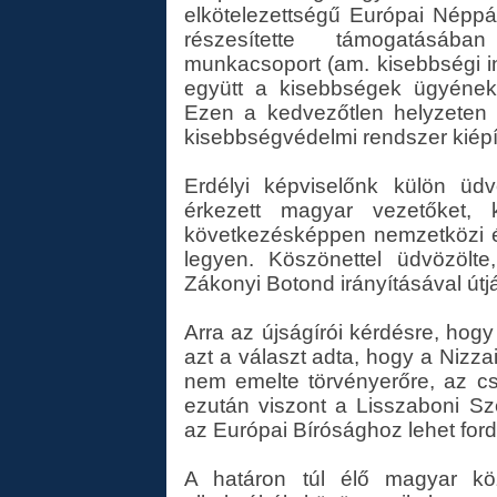
elkötelezettségű Európai Néppár
részesítette támogatásába
munkacsoport (am. kisebbségi i
együtt a kisebbségek ügyének 
Ezen a kedvezőtlen helyzeten
kisebbségvédelmi rendszer kiépí
Erdélyi képviselőnk külön üd
érkezett magyar vezetőket, 
következésképpen nemzetközi é
legyen. Köszönettel üdvözölt
Zákonyi Botond irányításával útjá
Arra az újságírói kérdésre, hogy
azt a választ adta, hogy a Nizz
nem emelte törvényerőre, az csa
ezután viszont a Lisszaboni S
az Európai Bírósághoz lehet ford
A határon túl élő magyar közö