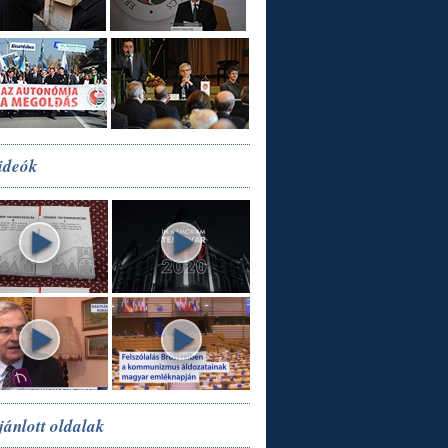
ideók
jánlott oldalak