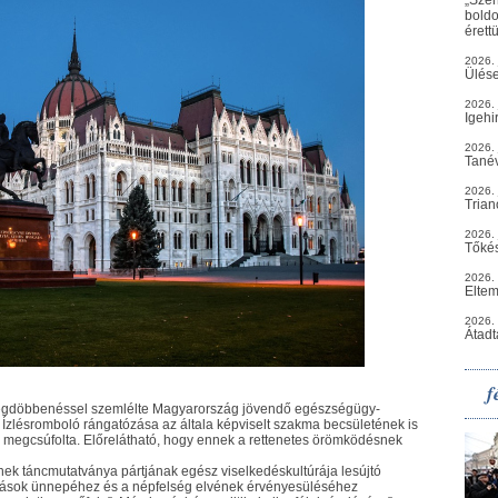
boldo
érett
2026. 
Ülés
2026. 
Igehi
2026. 
Tané
2026. 
Trian
2026. 
Tőkés
2026.
Eltem
2026.
Átadt
f
egdöbbenéssel szemlélte Magyarország jövendő egészségügy-
 Ízlésromboló rángatózása az általa képviselt szakma becsületének is
 is megcsúfolta. Előrelátható, hogy ennek a rettenetes örömködésnek
ek táncmutatványa pártjának egész viselkedéskultúrája lesújtó
sztások ünnepéhez és a népfelség elvének érvényesüléséhez