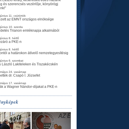
g és szerencsés vezérlője, könyörögj
ünk!”
június 11. csütörtök
ezett az EMNT országos elnöksége
június 10. szerda
rdetés Trianon emléknapja alkalmából
június 8. hétfő
vzáró a PKE-n
június 8. hétfő
ontól a határokon átívelő nemzetegyesítésig
június 6. szombat
 László Lakiteleken és Tiszakécskén
 május 24. vasárnap
ették dr. Csapó I. Józsefet
 május 17. vasárnap
ák a Wagner Nándor-díjakat a PKE-n
ényképek