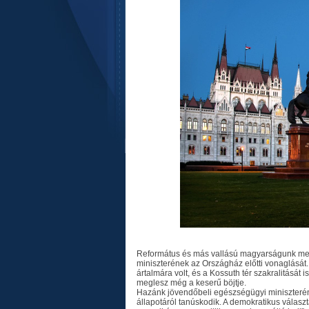
Református és más vallású magyarságunk m
miniszterének az Országház előtti vonaglását.
ártalmára volt, és a Kossuth tér szakralitását
meglesz még a keserű böjtje.
Hazánk jövendőbeli egészségügyi miniszterén
állapotáról tanúskodik. A demokratikus vála