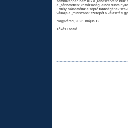
semmiképpen nem illik a „rendszerváltó buli” 
a „sérthetetlen” köztársasági elnök durva nyi
Erdélyi választóink elsöprő többségének sza
vállalja a „ministráns” szerepét a választási 
Nagyvárad, 2026. május 12.
Tőkés László