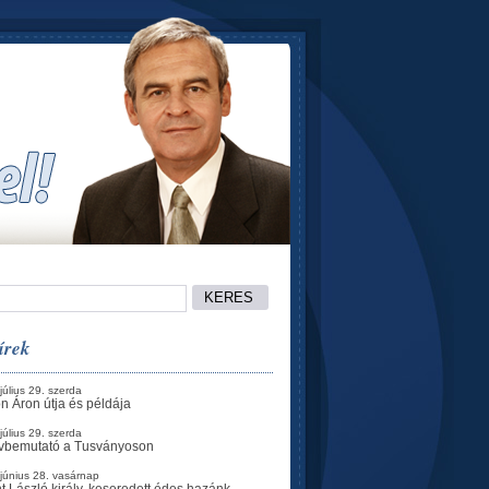
írek
július 29. szerda
n Áron útja és példája
július 29. szerda
vbemutató a Tusványoson
június 28. vasárnap
t László király, keseredett édes hazánk