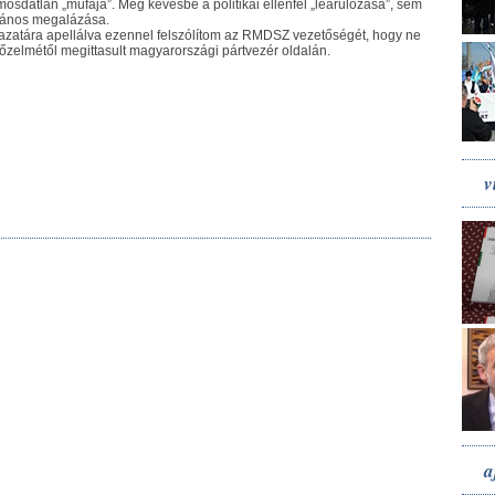
mosdatlan „műfaja”. Még kevésbé a politikai ellenfél „leárulózása”, sem
lvános megalázása.
vazatára apellálva ezennel felszólítom az RMDSZ vezetőségét, hogy ne
győzelmétől megittasult magyarországi pártvezér oldalán.
v
a