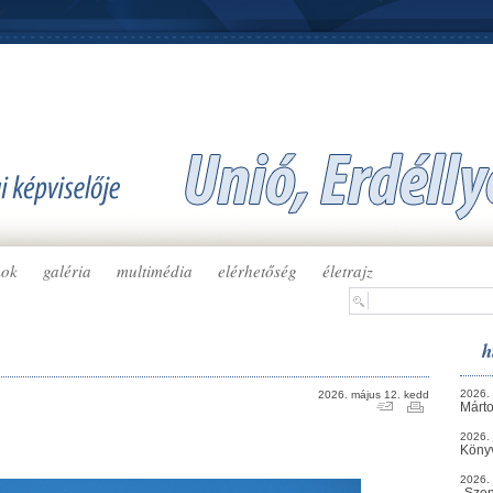
mok
galéria
multimédia
elérhetőség
életrajz
h
2026. 
2026. május 12. kedd
Márto
2026. 
Köny
2026. 
„Szen