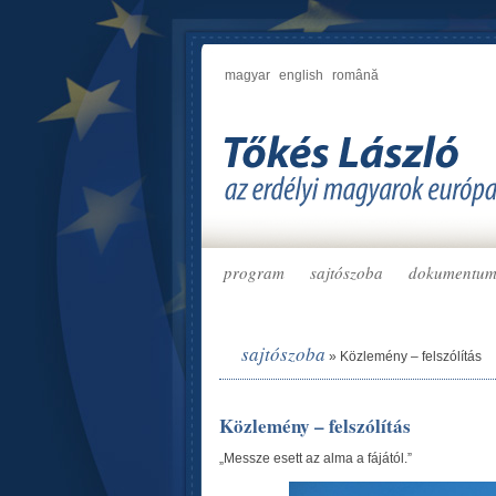
magyar
english
română
program
sajtószoba
dokumentu
sajtószoba
»
Közlemény – felszólítás
Közlemény – felszólítás
„Messze esett az alma a fájától.”